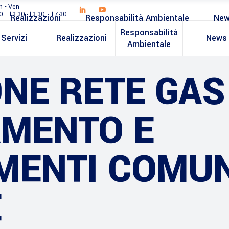
n - Ven
0 - 12:30, 13:30 - 17:30
Realizzazioni
Responsabilità Ambientale
Ne
Responsabilità
Servizi
Realizzazioni
News
Ambientale
NE RETE GAS
AMENTO E
MENTI COMUN
E