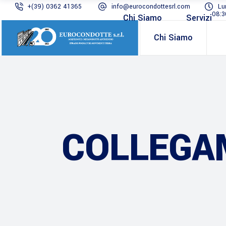
+(39) 0362 41365
info@eurocondottesrl.com
Lu
08:3
Chi Siamo
Servizi
Chi Siamo
COLLEGA