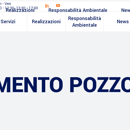
n - Ven
0 - 12:30, 13:30 - 17:30
Realizzazioni
Responsabilità Ambientale
Ne
Responsabilità
Servizi
Realizzazioni
News
Ambientale
MENTO POZZ